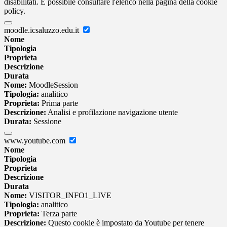
disabilitati. È possibile consultare l'elenco nella pagina della cookie
policy.
moodle.icsaluzzo.edu.it
Nome
Tipologia
Proprieta
Descrizione
Durata
Nome:
MoodleSession
Tipologia:
analitico
Proprieta:
Prima parte
Descrizione:
Analisi e profilazione navigazione utente
Durata:
Sessione
www.youtube.com
Nome
Tipologia
Proprieta
Descrizione
Durata
Nome:
VISITOR_INFO1_LIVE
Tipologia:
analitico
Proprieta:
Terza parte
Descrizione:
Questo cookie è impostato da Youtube per tenere