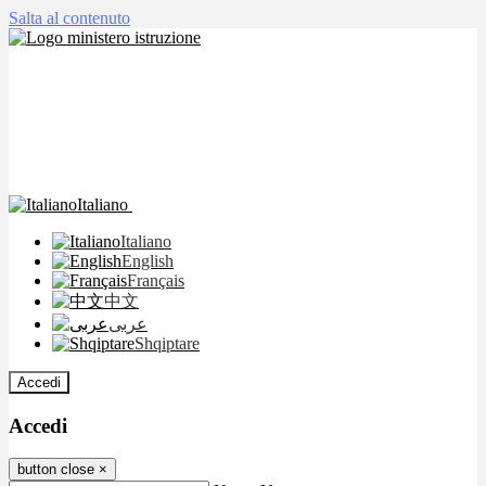
Salta al contenuto
Italiano
Italiano
English
Français
中文
عربى
Shqiptare
Accedi
Accedi
button close
×