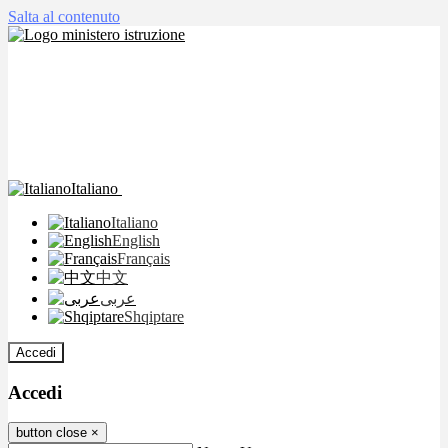
Salta al contenuto
Italiano
Italiano
English
Français
中文
عربى
Shqiptare
Accedi
Accedi
button close
×