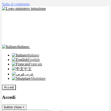
Salta al contenuto
Italiano
Italiano
English
Français
中文
عربى
Shqiptare
Accedi
Accedi
button close
×