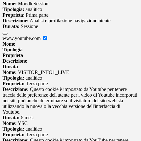
Nome:
MoodleSession
Tipologia:
analitico
Proprieta:
Prima parte
Descrizione:
Analisi e profilazione navigazione utente
Durata:
Sessione
www.youtube.com
Nome
Tipologia
Proprieta
Descrizione
Durata
Nome:
VISITOR_INFO1_LIVE
Tipologia:
analitico
Proprieta:
Terza parte
Descrizione:
Questo cookie è impostato da Youtube per tenere
traccia delle preferenze dell'utente per i video di Youtube incorporati
nei siti; può anche determinare se il visitatore del sito web sta
utilizzando la nuova o la vecchia versione dell'interfaccia di
Youtube.
Durata:
6 mesi
Nome:
YSC
Tipologia:
analitico
Proprieta:
Terza parte
Descrizione:
Questo cookie è impostato da YouTube per tenere