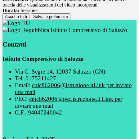
traccia delle visualizzazioni dei video incorporati.
Durata:
Sessione
Accetta tutti
Salva le preferenze
Istituto Comprensivo di Saluzzo
Contatti
Istituto Comprensivo di Saluzzo
Via C. Segre 14, 12037 Saluzzo (CN)
Tel:
0175211427
Email:
cnic862006@istruzione.it
Link per inviare
una mail
PEC:
cnic862006@pec.istruzione.it
Link per
inviare una mail
C.F.: 94047240042