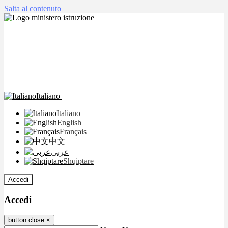
Salta al contenuto
Italiano
Italiano
English
Français
中文
عربى
Shqiptare
Accedi
Accedi
button close
×