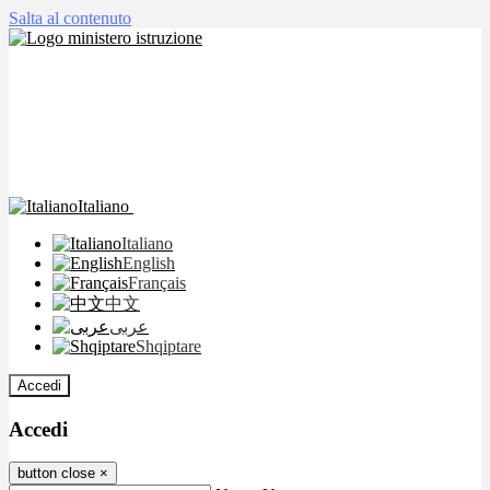
Salta al contenuto
Italiano
Italiano
English
Français
中文
عربى
Shqiptare
Accedi
Accedi
button close
×