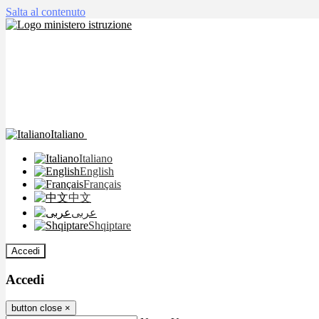
Salta al contenuto
Italiano
Italiano
English
Français
中文
عربى
Shqiptare
Accedi
Accedi
button close
×