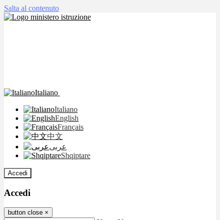
Salta al contenuto
Italiano
Italiano
English
Français
中文
عربى
Shqiptare
Accedi
Accedi
button close
×