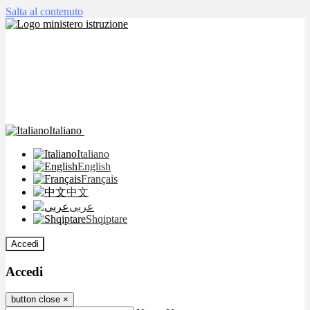
Salta al contenuto
Italiano
Italiano
English
Français
中文
عربى
Shqiptare
Accedi
Accedi
button close
×