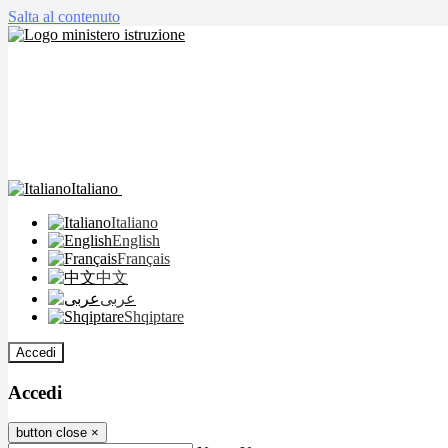
Salta al contenuto
Italiano
Italiano
English
Français
中文
عربى
Shqiptare
Accedi
Accedi
button close
×