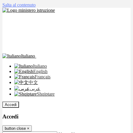
Salta al contenuto
Italiano
Italiano
English
Français
中文
عربى
Shqiptare
Accedi
Accedi
button close
×