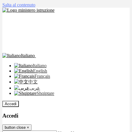
Salta al contenuto
Italiano
Italiano
English
Français
中文
عربى
Shqiptare
Accedi
Accedi
button close
×