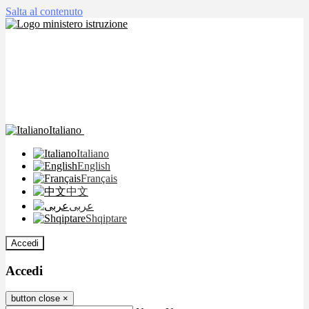
Salta al contenuto
Italiano
Italiano
English
Français
中文
عربى
Shqiptare
Accedi
Accedi
button close
×