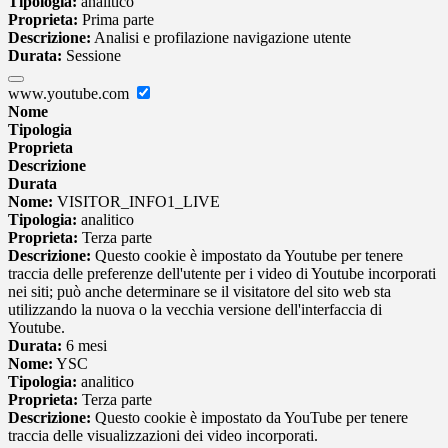
Tipologia:
analitico
Proprieta:
Prima parte
Descrizione:
Analisi e profilazione navigazione utente
Durata:
Sessione
www.youtube.com
Nome
Tipologia
Proprieta
Descrizione
Durata
Nome:
VISITOR_INFO1_LIVE
Tipologia:
analitico
Proprieta:
Terza parte
Descrizione:
Questo cookie è impostato da Youtube per tenere
traccia delle preferenze dell'utente per i video di Youtube incorporati
nei siti; può anche determinare se il visitatore del sito web sta
utilizzando la nuova o la vecchia versione dell'interfaccia di
Youtube.
Durata:
6 mesi
Nome:
YSC
Tipologia:
analitico
Proprieta:
Terza parte
Descrizione:
Questo cookie è impostato da YouTube per tenere
traccia delle visualizzazioni dei video incorporati.