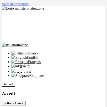
Salta al contenuto
Italiano
Italiano
English
Français
中文
عربى
Shqiptare
Accedi
Accedi
button close
×