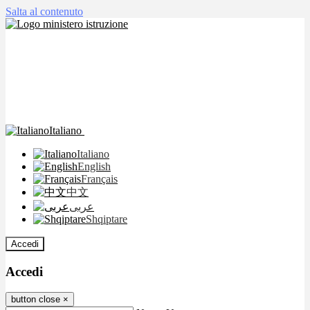
Salta al contenuto
Italiano
Italiano
English
Français
中文
عربى
Shqiptare
Accedi
Accedi
button close
×