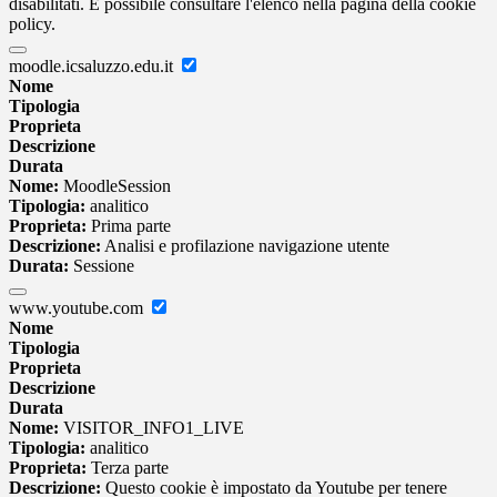
disabilitati. È possibile consultare l'elenco nella pagina della cookie
policy.
moodle.icsaluzzo.edu.it
Nome
Tipologia
Proprieta
Descrizione
Durata
Nome:
MoodleSession
Tipologia:
analitico
Proprieta:
Prima parte
Descrizione:
Analisi e profilazione navigazione utente
Durata:
Sessione
www.youtube.com
Nome
Tipologia
Proprieta
Descrizione
Durata
Nome:
VISITOR_INFO1_LIVE
Tipologia:
analitico
Proprieta:
Terza parte
Descrizione:
Questo cookie è impostato da Youtube per tenere