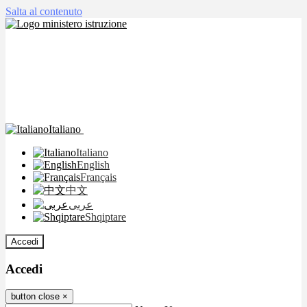
Salta al contenuto
Italiano
Italiano
English
Français
中文
عربى
Shqiptare
Accedi
Accedi
button close
×