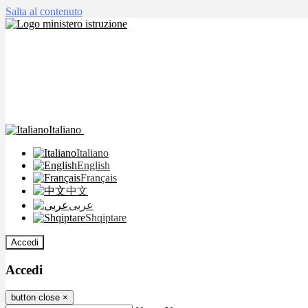
Salta al contenuto
Italiano
Italiano
English
Français
中文
عربى
Shqiptare
Accedi
Accedi
button close
×