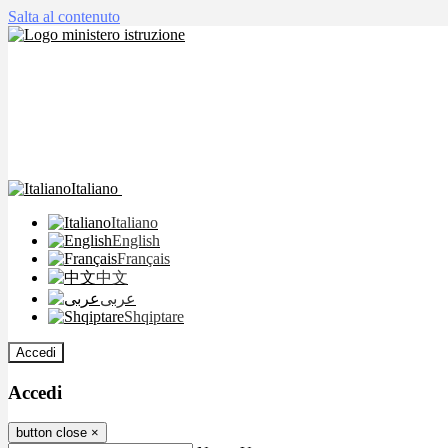
Salta al contenuto
Italiano
Italiano
English
Français
中文
عربى
Shqiptare
Accedi
Accedi
button close
×