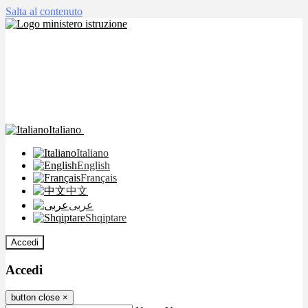
Salta al contenuto
Italiano
Italiano
English
Français
中文
عربى
Shqiptare
Accedi
Accedi
button close
×