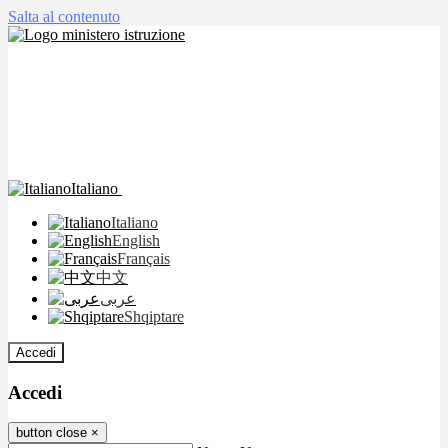
Salta al contenuto
Italiano
Italiano
English
Français
中文
عربى
Shqiptare
Accedi
Accedi
button close
×