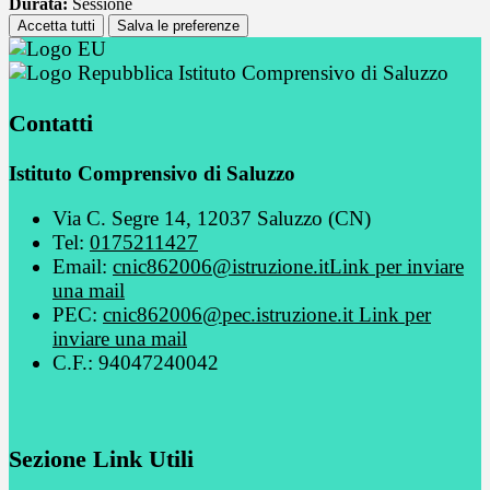
Durata:
Sessione
Accetta tutti
Salva le preferenze
Istituto Comprensivo di Saluzzo
Contatti
Istituto Comprensivo di Saluzzo
Via C. Segre 14, 12037 Saluzzo (CN)
Tel:
0175211427
Email:
cnic862006@istruzione.it
Link per inviare
una mail
PEC:
cnic862006@pec.istruzione.it
Link per
inviare una mail
C.F.: 94047240042
Sezione Link Utili