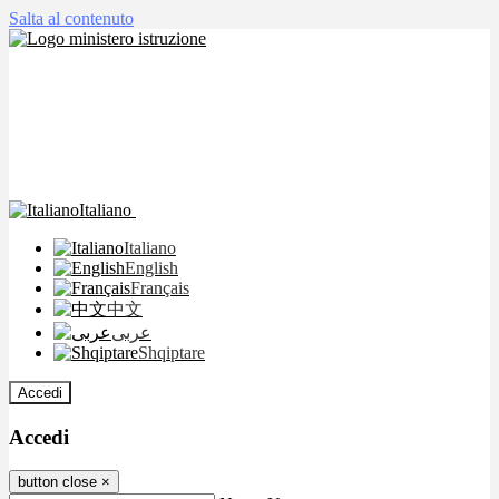
Salta al contenuto
Italiano
Italiano
English
Français
中文
عربى
Shqiptare
Accedi
Accedi
button close
×