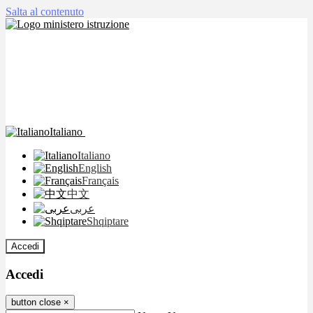
Salta al contenuto
Italiano
Italiano
English
Français
中文
عربى
Shqiptare
Accedi
Accedi
button close
×