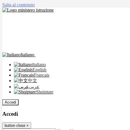
Salta al contenuto
Italiano
Italiano
English
Français
中文
عربى
Shqiptare
Accedi
Accedi
button close
×