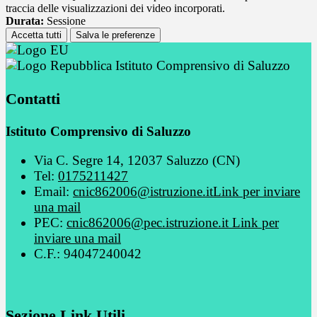
traccia delle visualizzazioni dei video incorporati.
Durata:
Sessione
Accetta tutti
Salva le preferenze
Istituto Comprensivo di Saluzzo
Contatti
Istituto Comprensivo di Saluzzo
Via C. Segre 14, 12037 Saluzzo (CN)
Tel:
0175211427
Email:
cnic862006@istruzione.it
Link per inviare
una mail
PEC:
cnic862006@pec.istruzione.it
Link per
inviare una mail
C.F.: 94047240042
Sezione Link Utili