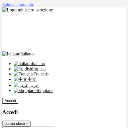
Salta al contenuto
Italiano
Italiano
English
Français
中文
عربى
Shqiptare
Accedi
Accedi
button close
×