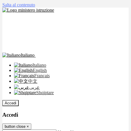
Salta al contenuto
Italiano
Italiano
English
Français
中文
عربى
Shqiptare
Accedi
Accedi
button close
×