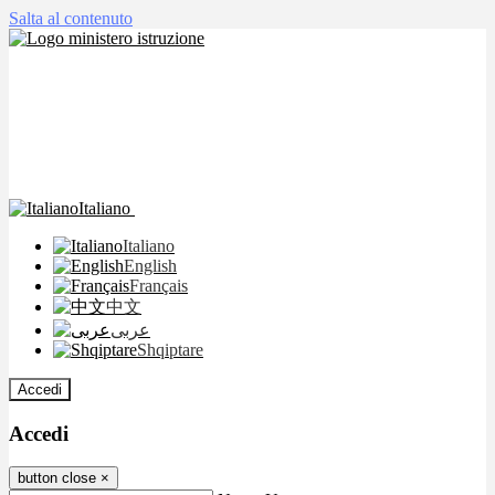
Salta al contenuto
Italiano
Italiano
English
Français
中文
عربى
Shqiptare
Accedi
Accedi
button close
×