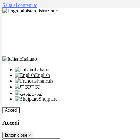
Salta al contenuto
Italiano
Italiano
English
Français
中文
عربى
Shqiptare
Accedi
Accedi
button close
×